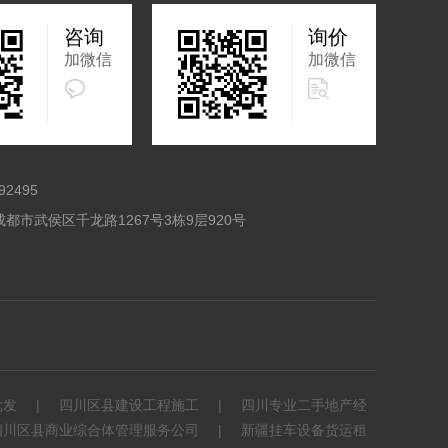
咨询
询价
加微信
加微信
92495
都市武侯区千龙路1267号3栋9层920号
批发
四川区县建设工程施工
四川专业二手地产经
川区县商业综合体管理服务公司
新疆挂车设备货运租